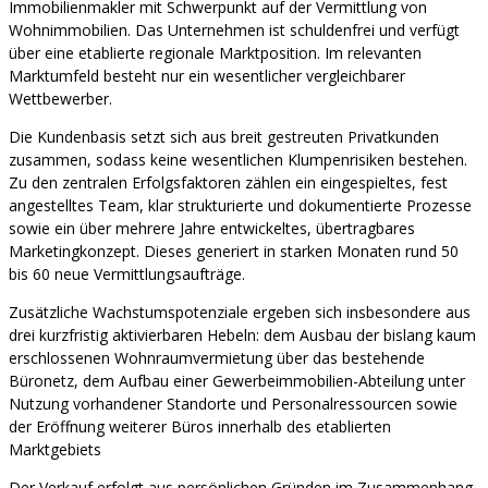
Immobilienmakler mit Schwerpunkt auf der Vermittlung von
Wohnimmobilien. Das Unternehmen ist schuldenfrei und verfügt
über eine etablierte regionale Marktposition. Im relevanten
Marktumfeld besteht nur ein wesentlicher vergleichbarer
Wettbewerber.
Die Kundenbasis setzt sich aus breit gestreuten Privatkunden
zusammen, sodass keine wesentlichen Klumpenrisiken bestehen.
Zu den zentralen Erfolgsfaktoren zählen ein eingespieltes, fest
angestelltes Team, klar strukturierte und dokumentierte Prozesse
sowie ein über mehrere Jahre entwickeltes, übertragbares
Marketingkonzept. Dieses generiert in starken Monaten rund 50
bis 60 neue Vermittlungsaufträge.
Zusätzliche Wachstumspotenziale ergeben sich insbesondere aus
drei kurzfristig aktivierbaren Hebeln: dem Ausbau der bislang kaum
erschlossenen Wohnraumvermietung über das bestehende
Büronetz, dem Aufbau einer Gewerbeimmobilien-Abteilung unter
Nutzung vorhandener Standorte und Personalressourcen sowie
der Eröffnung weiterer Büros innerhalb des etablierten
Marktgebiets
Der Verkauf erfolgt aus persönlichen Gründen im Zusammenhang