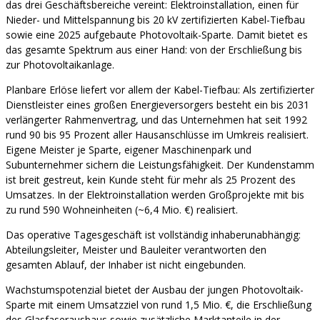
das drei Geschäftsbereiche vereint: Elektroinstallation, einen für
Nieder- und Mittelspannung bis 20 kV zertifizierten Kabel-Tiefbau
sowie eine 2025 aufgebaute Photovoltaik-Sparte. Damit bietet es
das gesamte Spektrum aus einer Hand: von der Erschließung bis
zur Photovoltaikanlage.
Planbare Erlöse liefert vor allem der Kabel-Tiefbau: Als zertifizierter
Dienstleister eines großen Energieversorgers besteht ein bis 2031
verlängerter Rahmenvertrag, und das Unternehmen hat seit 1992
rund 90 bis 95 Prozent aller Hausanschlüsse im Umkreis realisiert.
Eigene Meister je Sparte, eigener Maschinenpark und
Subunternehmer sichern die Leistungsfähigkeit. Der Kundenstamm
ist breit gestreut, kein Kunde steht für mehr als 25 Prozent des
Umsatzes. In der Elektroinstallation werden Großprojekte mit bis
zu rund 590 Wohneinheiten (~6,4 Mio. €) realisiert.
Das operative Tagesgeschäft ist vollständig inhaberunabhängig:
Abteilungsleiter, Meister und Bauleiter verantworten den
gesamten Ablauf, der Inhaber ist nicht eingebunden.
Wachstumspotenzial bietet der Ausbau der jungen Photovoltaik-
Sparte mit einem Umsatzziel von rund 1,5 Mio. €, die Erschließung
des Glasfaserausbaus sowie zusätzliche Marktanteile in der